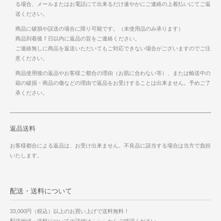
る場合、メールまたはお電話にて出来るだけ速やかにご連絡の上着払いにてご返
送ください。
商品に破損や誤送の場合に限り可能です。（未使用品のみ承ります）
商品到着後７日以内に返品の旨をご連絡ください。
ご連絡無しに商品を返送いただいてもご対応できない場合がございますのでご注
意ください。
商品使用後の返品やお客様ご都合の理由（お肌に合わない等）、または輸送中の
箱の破損・商品の傷などの理由で返品をお受けすることは出来ません。予めご了
承ください。
返品送料
お客様都合による返品は、お受け出来ません。不良品に該当する場合は当方で負担
いたします。
配送・送料について
33,000円（税込）以上のお買い上げで送料無料！
配送地域・送料についての詳細は
こちら
からご確認ください。