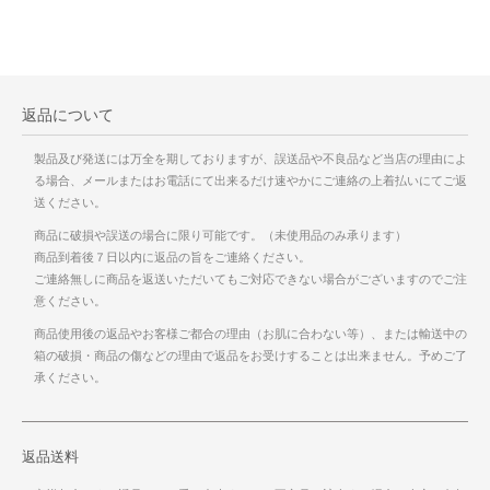
返品について
製品及び発送には万全を期しておりますが、誤送品や不良品など当店の理由によ
る場合、メールまたはお電話にて出来るだけ速やかにご連絡の上着払いにてご返
送ください。
商品に破損や誤送の場合に限り可能です。（未使用品のみ承ります）
商品到着後７日以内に返品の旨をご連絡ください。
ご連絡無しに商品を返送いただいてもご対応できない場合がございますのでご注
意ください。
商品使用後の返品やお客様ご都合の理由（お肌に合わない等）、または輸送中の
箱の破損・商品の傷などの理由で返品をお受けすることは出来ません。予めご了
承ください。
返品送料