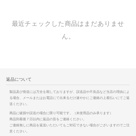
最近チェックした商品はまだありませ
ん。
返品について
製品及び発送には万全を期しておりますが、誤送品や不良品など当店の理由によ
る場合、メールまたはお電話にて出来るだけ速やかにご連絡の上着払いにてご返
送ください。
商品に破損や誤送の場合に限り可能です。（未使用品のみ承ります）
商品到着後７日以内に返品の旨をご連絡ください。
ご連絡無しに商品を返送いただいてもご対応できない場合がございますのでご注
意ください。