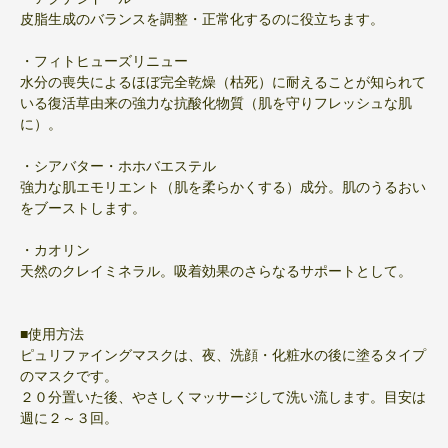
皮脂生成のバランスを調整・正常化するのに役立ちます。
・フィトヒューズリニュー
水分の喪失によるほぼ完全乾燥（枯死）に耐えることが知られて
いる復活草由来の強力な抗酸化物質（肌を守りフレッシュな肌
に）。
・シアバター・ホホバエステル
強力な肌エモリエント（肌を柔らかくする）成分。肌のうるおい
をブーストします。
・カオリン
天然のクレイミネラル。吸着効果のさらなるサポートとして。
■使用方法
ピュリファイングマスクは、夜、洗顔・化粧水の後に塗るタイプ
のマスクです。
２０分置いた後、やさしくマッサージして洗い流します。目安は
週に２～３回。