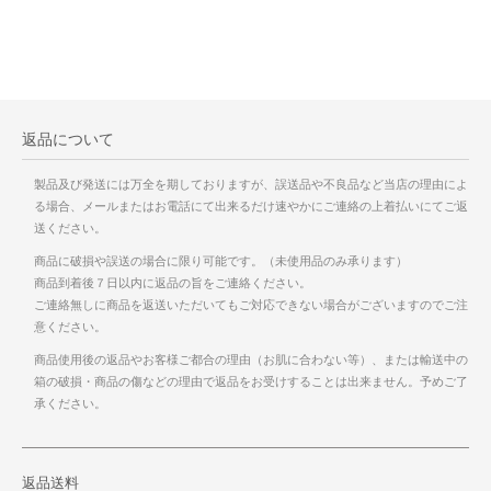
返品について
製品及び発送には万全を期しておりますが、誤送品や不良品など当店の理由によ
る場合、メールまたはお電話にて出来るだけ速やかにご連絡の上着払いにてご返
送ください。
商品に破損や誤送の場合に限り可能です。（未使用品のみ承ります）
商品到着後７日以内に返品の旨をご連絡ください。
ご連絡無しに商品を返送いただいてもご対応できない場合がございますのでご注
意ください。
商品使用後の返品やお客様ご都合の理由（お肌に合わない等）、または輸送中の
箱の破損・商品の傷などの理由で返品をお受けすることは出来ません。予めご了
承ください。
返品送料