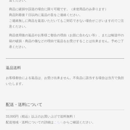
送ください。
商品に破損や誤送の場合に限り可能です。（未使用品のみ承ります）
商品到着後７日以内に返品の旨をご連絡ください。
ご連絡無しに商品を返送いただいてもご対応できない場合がございますのでご注
意ください。
商品使用後の返品やお客様ご都合の理由（お肌に合わない等）、または輸送中の
箱の破損・商品の傷などの理由で返品をお受けすることは出来ません。予めご了
承ください。
返品送料
お客様都合による返品は、お受け出来ません。不良品に該当する場合は当方で負担
いたします。
配送・送料について
33,000円（税込）以上のお買い上げで送料無料！
配送地域・送料についての詳細は
こちら
からご確認ください。